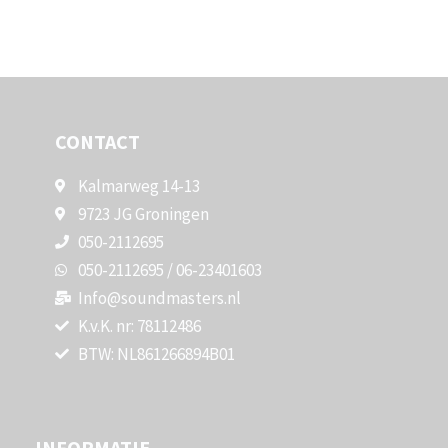
CONTACT
Kalmarweg 14-13
9723 JG Groningen
050-2112695
050-2112695 / 06-23401603
Info@soundmasters.nl
K.v.K. nr: 78112486
BTW: NL861266894B01
INFORMATIE