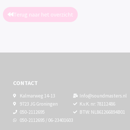
Terug naar het overzicht
CONTACT
Kalmarweg 14-13
Info@soundmasters.nl
9723 JG Groningen
K.v.K. nr: 78112486
050-2112695
BTW: NL861266894B01
050-2112695 / 06-23401603