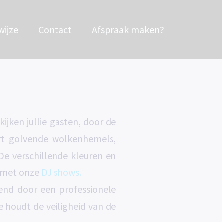
ijze
Contact
Afspraak maken?
jken jullie gasten, door de
art golvende wolkenhemels,
 De verschillende kleuren en
n met onze
DJ shows.
end door een professionele
houdt de veiligheid van de